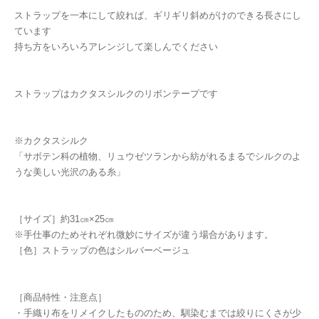
ストラップを一本にして絞れば、ギリギリ斜めがけのできる長さにし
ています
持ち方をいろいろアレンジして楽しんでください
ストラップはカクタスシルクのリボンテープです
※カクタスシルク
「サボテン科の植物、リュウゼツランから紡がれるまるでシルクのよ
うな美しい光沢のある糸」
［サイズ］約31㎝×25㎝
※手仕事のためそれぞれ微妙にサイズが違う場合があります。
［色］ストラップの色はシルバーベージュ
［商品特性・注意点］
・手織り布をリメイクしたもののため、馴染むまでは絞りにくさが少