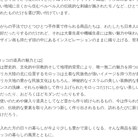
い地域に古くから住むベルベル人の伝統的な刺繍が施されたモノなど...ひ
れたものだけを選び買い付けています。
がらの手法でひとつひとつ手作業で作られる商品たちは、わたしたち日本
好だったりするのだけれど、それは大量生産や機械生産には無い魅力や味わい
デザイン画も持たず頭の中にあるインスピレーションのままに織り上げる、
ロッコの道具の魅力とは]
は歴史的、文化的や宗教的そして地理的背景により、唯一無二の魅力を持つ
リカ大陸の北に位置するモロッコは土着な民族色が強いイメージを持つ方か
リカ大地の豊かな民族文化はもちろん、神秘的なイスラムの美しい装飾的な
ンスの洗練...それらが融合して作り上げられたモロッコだけにしかない美し
だったり、おどろくほどモダンだったりもする。
使いのためや嫁入り道具としてなど昔から作り続けられるもの、今は作られな
の、伝統的な要素を取り入れつつ新しく作り出されるもの、訪れるたびに新
けだろう。
入れた方の日々の暮らしが今より少しも豊かで楽しくなる、そんな商品を届
ッコの暮らしの風景とともに。