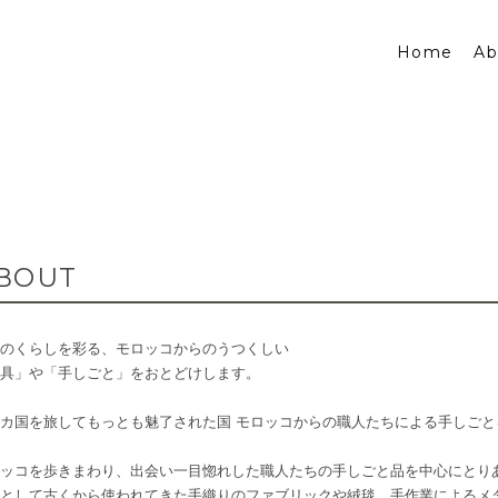
Home
Ab
BOUT
のくらしを彩る、モロッコからのうつくしい
具」や「手しごと」をおとどけします。
カ国を旅してもっとも魅了された国 モロッコからの職人たちによる手しご
ッコを歩きまわり、出会い一目惚れした職人たちの手しごと品を中心にとり
として古くから使われてきた手織りのファブリックや絨毯、手作業によるメ