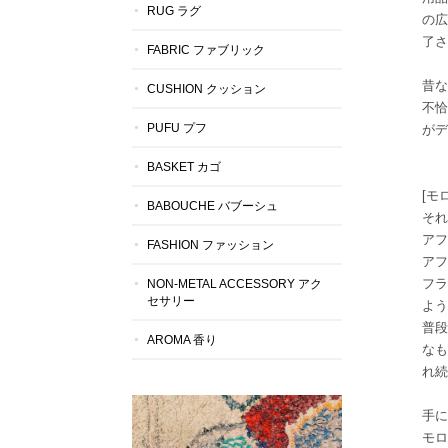
RUG ラグ
の広
了さ
FABRIC ファブリック
昔な
CUSHION クッション
不恰
PUFU プフ
が
BASKET カゴ
[モ
BABOUCHE バブーシュ
それ
アフ
FASHION ファッション
アフ
フラ
NON-METAL ACCESSORY アク
セサリー
よう
普段
AROMA 香り
なも
れ続
手に
モロ