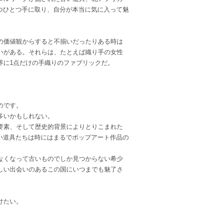
とつひとつ手に取り、自分が本当に気に入って魅
人の価値観からすると不揃いだったりある時は
がある。それらは、たとえば織り手の女性
世界に1点だけの手織りのファブリックだ。
のです。
゙多いかもしれない。
要素、そして歴史的背景によりとりこまれた
い道具たちは時にはまるでポップアート作品の
くなって古いものでしか見つからない希少
しい出会いのあるこの国にいつまでも魅了さ
けたい。