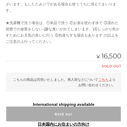
ざいます。もしたたみジワがある場合も使ううちに消えてまいりま
す。
★洗濯機で洗う場合は、①単品で洗う ②お湯を使わず水で ③濡れた
状態での放置をしない (嫌な臭いが出てしまいます。)④しっかり乾か
すためにお天気の良いに行う ⑤色落ちする場合もあります の以上を
ご注意の上行ってください。
16,500
¥
SOLD OUT
こちらの商品は完売いたしました。再入荷などについて
こちら
より
お問い合わせください。
International shipping available
Sold out
日本国内にお住まいの方向け