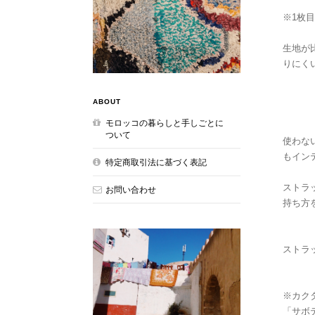
※1枚
生地が
りにく
ABOUT
モロッコの暮らしと手しごとに
ついて
使わな
もイン
特定商取引法に基づく表記
ストラ
お問い合わせ
持ち方
ストラ
※カク
「サボ