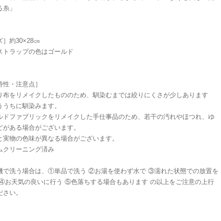
る糸」
］約30×28㎝
ストラップの色はゴールド
特性・注意点］
り布をリメイクしたもののため、馴染むまでは絞りにくさが少しあります
ううちに馴染みます。
ルドファブリックをリメイクした手仕事品のため、若干の汚れやほつれ、ゆ
どがある場合がございます。
と実物の色味が異なる場合がございます。
ムクリーニング済み
機で洗う場合は、①単品で洗う ②お湯を使わず水で ③濡れた状態での放置を
 ④お天気の良いに行う ⑤色落ちする場合もあります の以上をご注意の上行
ださい。