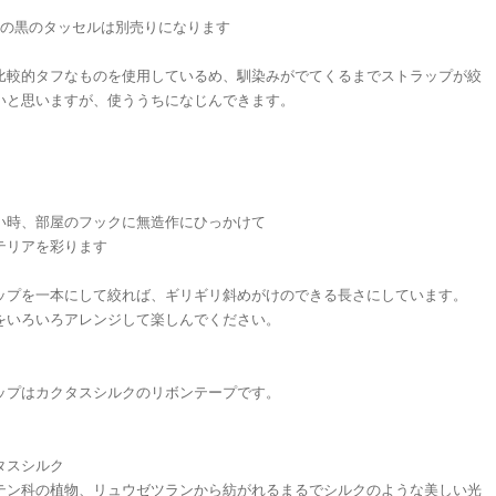
目の黒のタッセルは別売りになります
比較的タフなものを使用しているめ、馴染みがでてくるまでストラップが絞
いと思いますが、使ううちになじんできます。
い時、部屋のフックに無造作にひっかけて
テリアを彩ります
ップを一本にして絞れば、ギリギリ斜めがけのできる長さにしています。
をいろいろアレンジして楽しんでください。
ップはカクタスシルクのリボンテープです。
タスシルク
テン科の植物、リュウゼツランから紡がれるまるでシルクのような美しい光