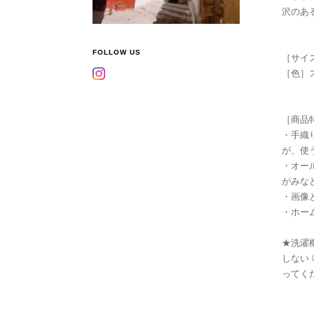
沢のあ
FOLLOW US
［サイズ
［色］
［商品
・手織
が、使
・オー
がみな
・画像
・ホー
★洗濯
しない
ってく