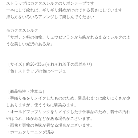
ストラップはカクタスシルクのリボンテープです
一本にして絞れば、ギリギリ斜めがけのできる長さにしています
持ち方をいろいろアレンジして楽しんでください
※カクタスシルク
「サボテン科の植物、リュウゼツランから紡がれるまるでシルクのよ
うな美しい光沢のある糸」
［サイズ］約26×33㎝(それぞれ若干の誤差あり)
［色］ストラップの色はベージュ
［商品特性・注意点］
・手織り布をリメイクしたもののため、馴染むまでは絞りにくさが少
しありますが、使ううちに馴染みます。
・オールドファブリックをリメイクした手仕事品のため、若干の汚れ
やほつれ、ゆがみなどがある場合がございます。
・画像と実物の色味が異なる場合がございます。
・ホームクリーニング済み