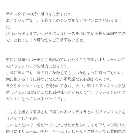
テキスタイルの持つ魅力を生かすため
あえてジップなし、金具なしのシンプルなデザインにこだわりまし
た。
汚れたら洗えますが、経年によりビーズをつけている糸が繊細ですの
で、とれてしまう可能性をご了承下さいませ。
中にお財布やポーチなどを詰めていただくことで出たボリュームがこ
のクラッチバッグの魅力になります。
小脇に挟んでも、胸の前にかかえても、つかむように持ってもいい。
胸に抱えるように持つとなんだか不思議な安心感あるんです。
ラグやクッションとして使われてきた、古い手織りのファブリックは
新しいモノにはないこなれ感や味わいがあります。フッションのアク
セントになってくれるバッグです。
こちらは嫁入り道具として織られるハンディラというファブリックを
リメイクしたもの。
古いものなので、各ビーズに少しサビが見られますがフリンジ織りの
飾りにボリュームがあり、たっぷりとしたサイズ感もとても雰囲気の