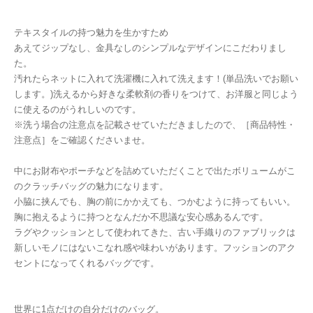
テキスタイルの持つ魅力を生かすため
あえてジップなし、金具なしのシンプルなデザインにこだわりまし
た。
汚れたらネットに入れて洗濯機に入れて洗えます！(単品洗いでお願い
します。)洗えるから好きな柔軟剤の香りをつけて、お洋服と同じよう
に使えるのがうれしいのです。
※洗う場合の注意点を記載させていただきましたので、［商品特性・
注意点］をご確認くださいませ。
中にお財布やポーチなどを詰めていただくことで出たボリュームがこ
のクラッチバッグの魅力になります。
小脇に挟んでも、胸の前にかかえても、つかむように持ってもいい。
胸に抱えるように持つとなんだか不思議な安心感あるんです。
ラグやクッションとして使われてきた、古い手織りのファブリックは
新しいモノにはないこなれ感や味わいがあります。フッションのアク
セントになってくれるバッグです。
世界に1点だけの自分だけのバッグ。