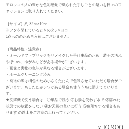
モロッコの人の豊かな色彩感覚で織られた手しごとの魅力を日々のフ
ァッションに取り入れてください。
［サイズ］約 32㎝×19㎝
※フタを閉じているときのタテ×ヨコ
1点もののため再入荷はございません。
［商品特性・注意点］
・オールドファブリックをリメイクした手仕事品のため、若干の汚れ
やほつれ、ゆがみなどがある場合がございます。
・画像と実物の色味が異なる場合がございます。
・ホームクリーニング済み
・発送の際は梱包のため小さくたたんで包装させていただく場合がご
ざいます。もしたたみジワがある場合も使ううちに消えてまいりま
す。
★洗濯機で洗う場合は、①単品で洗う ②お湯を使わず水で ③濡れた
状態での放置をしない ④お天気の良いに行う ⑤色落ちする場合もあ
ります の以上をご注意の上行ってください。
10,900
¥