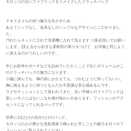
モロッコの古いファブリックをリメイクしたクラッチバッグ
テキスタイルの持つ魅力を生かすため
あえてジップなし、金具なしのシンプルなデザインにこだわりまし
た。
汚れたらネットに入れて洗濯機に入れて洗えます！(単品洗いでお願い
します。)洗えるから好きな柔軟剤の香りをつけて、お洋服と同じよう
に使えるのがうれしいのです。
中にお財布やポーチなどを詰めていただくことで出たボリュームがこ
のクラッチバッグの魅力になります。
小脇に挟んでも、胸の前にかかえても、つかむように持ってもいい。
胸に抱えるように持つとなんだか不思議な安心感あるんです。
ラグやクッションとして使われてきた、古い手織りのファブリックは
新しいモノにはないこなれ感や味わいがあります。フッションのアク
セントになってくれるバッグです。
世界に1点だけの自分だけのバッグ。
モロッコの人の豊かな色彩感覚で織られた手しごとの魅力を日々のフ
ァッションに取り入れてください。