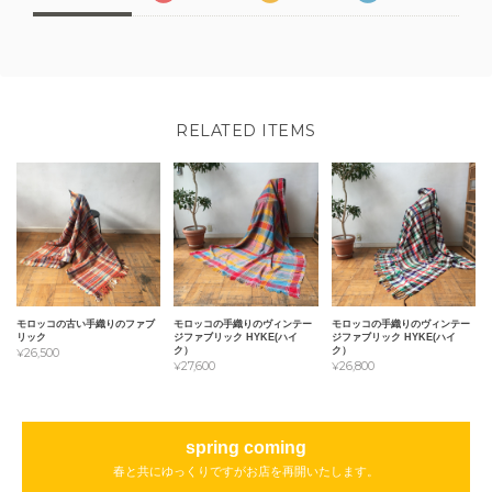
RELATED ITEMS
モロッコの古い手織りのファブ
モロッコの手織りのヴィンテー
モロッコの手織りのヴィンテー
リック
ジファブリック HYKE(ハイ
ジファブリック HYKE(ハイ
ク）
ク）
¥26,500
¥27,600
¥26,800
spring coming
春と共にゆっくりですがお店を再開いたします。