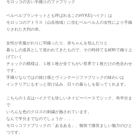
モロッコの古い手織りのファブリック
ベルベルブランケットとも呼ばれるこのHYKE(ハイク）は
モロッコのアトラス（山岳地域）に住むベルベル人の女性により手織
りされた大判の布。
女性が衣服がわりに羽織ったり、赤ちゃんを包んだりと
暮らしの道具として使われてきたもので、その時持てる材料で織り上
げていく
チェックの模様は、１枚１枚が全てちがい世界で１枚だけの色合わせ
です。
手織りならではの抜け感とヴィンテージファブリックの味わいは
インテリアにもすっと溶け込み、日々の暮らしを彩ってくれます。
こちらの１点はハイクでも珍しいネイビーベースでシック、布半分ま
で
いろんな色のクロスの刺繍が施されています。
なんで半分までなのでしょうか．．．
モロッコファブリックの「あるある」、愉快で微笑ましい魅力のひと
つです。