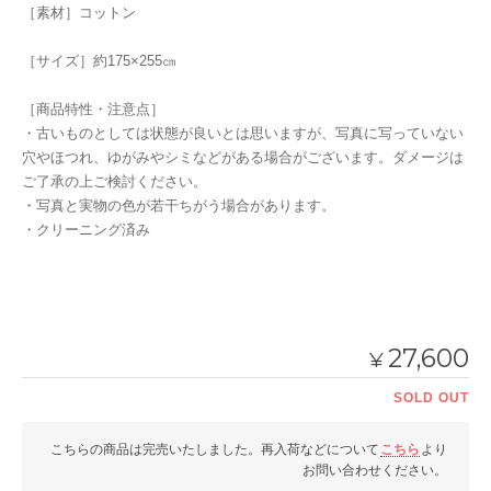
［素材］コットン
［サイズ］約175×255㎝
［商品特性・注意点］
・古いものとしては状態が良いとは思いますが、写真に写っていない
穴やほつれ、ゆがみやシミなどがある場合がございます。ダメージは
ご了承の上ご検討ください。
・写真と実物の色が若干ちがう場合があります。
・クリーニング済み
27,600
¥
SOLD OUT
こちらの商品は完売いたしました。再入荷などについて
こちら
より
お問い合わせください。