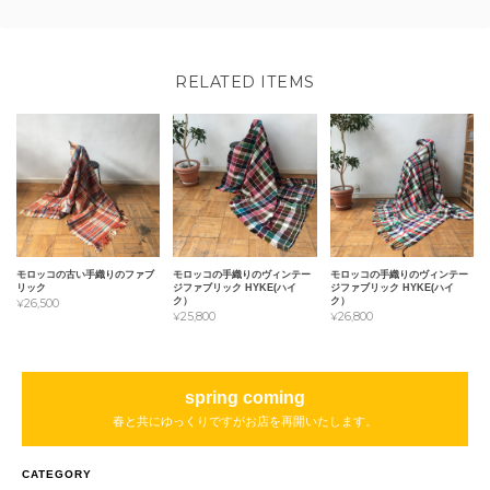
RELATED ITEMS
モロッコの古い手織りのファブ
モロッコの手織りのヴィンテー
モロッコの手織りのヴィンテー
リック
ジファブリック HYKE(ハイ
ジファブリック HYKE(ハイ
ク）
ク）
¥26,500
¥25,800
¥26,800
spring coming
春と共にゆっくりですがお店を再開いたします。
CATEGORY