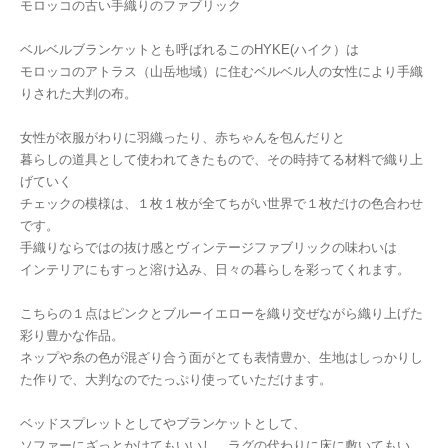
モロッコの古い手織りのファブリック
ベルベルブランケットとも呼ばれるこのHYKE(ハイク）は
モロッコのアトラス（山岳地域）に住むベルベル人の女性により手織
りされた大判の布。
女性が衣服がわりに羽織ったり、赤ちゃんを包んだりと
暮らしの道具として使われてきたもので、その時持てる材料で織り上
げていく
チェックの模様は、１枚１枚が全てちがい世界で１枚だけの色合わせ
です。
手織りならではの抜け感とヴィンテージファブリックの味わいは
インテリアにもすっと溶け込み、日々の暮らしを彩ってくれます。
こちらの１点はピンクとブルーイエローを織り交ぜながら織り上げた
彩り豊かな作品。
ネップや糸の色が混ざり合う面がとても表情豊か、生地はしっかりし
た作りで、大判なのでたっぷり使っていただけます。
ベッドスプレットとしてやブランケットとして、
ソファーにざっとかけてもいいし、ラグの代わりに床に敷いてもい