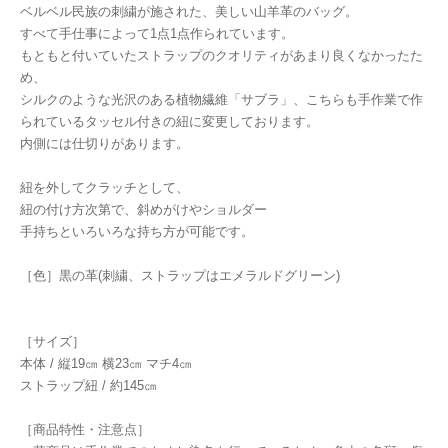
ベルベル民族の刺繍が施された、美しい山羊革のバッグ。
すべて手仕事によって1点1点作られています。
もともと付いていたストラップのクオリティがあまり良くなかったた
め、
シルクのような光沢のある植物繊維「サブラ」、こちらも手作業で作
られているタッセル付きの紐に変更しております。
内側には仕切りがあります。
紐を外してクラッチとして、
紐の付け方次第で、斜めがけやショルダー
手持ちといろいろな持ち方が可能です。
［色］黒の革(刺繍、ストラップはエメラルドグリーン)
［サイズ］
本体 / 縦19㎝ 横23㎝ マチ4㎝
ストラップ紐 / 約145㎝
［商品特性・注意点］