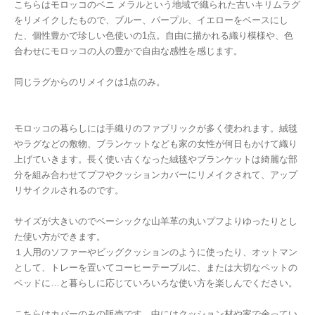
こちらはモロッコのベニ メラルという地域で織られた古いキリムラグ
をリメイクしたもので、ブルー、パープル、イエローをベースにし
た、個性豊かで珍しい色使いの1点。自由に描かれる織り模様や、色
合わせにモロッコの人の豊かで自由な感性を感じます。
同じラグからのリメイクは1点のみ。
モロッコの暮らしには手織りのファブリックが多く使われます。絨毯
やラグなどの敷物、ブランケットなども家の女性が何日もかけて織り
上げていきます。長く使い古くなった絨毯やブランケットは綺麗な部
分を組み合わせてプフやクッションカバーにリメイクされて、アップ
リサイクルされるのです。
サイズが大きいのでベーシックな山羊革の丸いプフよりゆったりとし
た使い方ができます。
１人用のソファーやビッグクッションのように使ったり、オットマン
として、トレーを置いてコーヒーテーブルに、または大切なペットの
ベッドに…と暮らしに応じていろいろな使い方を楽しんでください。
こちらはカバーのみの販売です。中にはクッション材や家で余ってい