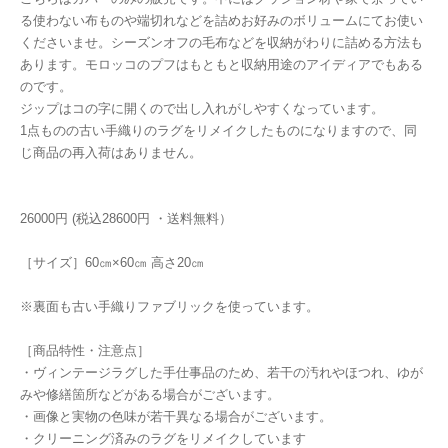
る使わない布ものや端切れなどを詰めお好みのボリュームにてお使い
くださいませ。シーズンオフの毛布などを収納がわりに詰める方法も
あります。モロッコのプフはもともと収納用途のアイディアでもある
のです。
ジップはコの字に開くので出し入れがしやすくなっています。
1点ものの古い手織りのラグをリメイクしたものになりますので、同
じ商品の再入荷はありません。
26000円 (税込28600円 ・送料無料）
［サイズ］60㎝×60㎝ 高さ20㎝
※裏面も古い手織りファブリックを使っています。
［商品特性・注意点］
・ヴィンテージラグした手仕事品のため、若干の汚れやほつれ、ゆが
みや修繕箇所などがある場合がございます。
・画像と実物の色味が若干異なる場合がございます。
・クリーニング済みのラグをリメイクしています