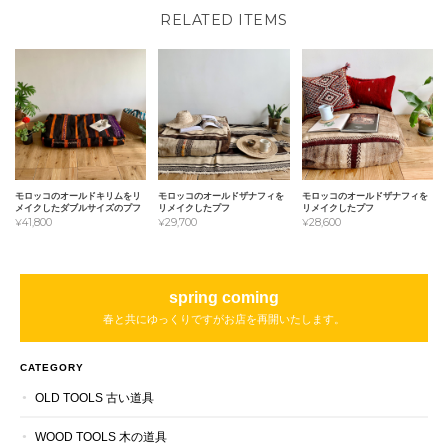
RELATED ITEMS
モロッコのオールドキリムをリ
モロッコのオールドザナフィを
モロッコのオールドザナフィを
メイクしたダブルサイズのプフ
リメイクしたプフ
リメイクしたプフ
¥41,800
¥29,700
¥28,600
spring coming
春と共にゆっくりですがお店を再開いたします。
CATEGORY
OLD TOOLS 古い道具
WOOD TOOLS 木の道具