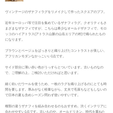
ヴィンテージのザナフィラグをリメイクして作ったスクエアのプフ。
近年ヨーロッパ等で注目を集めているザナフィラグ。クオリティもさ
まざまなザナフィですが、こちらは希少なオールドザナフィで、モロ
ッコのハイアトラス(アトラス山脈の山岳エリアの村)で織られたもの
になります。
ブラウンとベージュをぱっきりと織り上げたコントラストが美しい、
アフリカンモダンなかっこいい1点です。
サイド部分に薄い赤い色がうっすらとついています。古いものなの
で、ご理解の上、ご検討いただければと思います。
細く紡いだウールを使うため、一枚のラグを織り上げるのにとても時
間を要します。厚みがなく軽量ながら、丈夫で毛落ちなどもしないの
で日本の夏も含めシーズン問わず使いやすいです。
種類の違うザナフィを組み合わせるのもおすすめ。渋くインテリアに
合わせやすい1点です。古いものや、オールドリネン、時代を重ねた