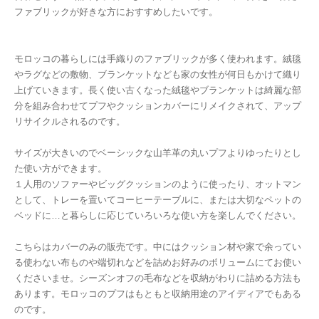
ファブリックが好きな方におすすめしたいです。
モロッコの暮らしには手織りのファブリックが多く使われます。絨毯
やラグなどの敷物、ブランケットなども家の女性が何日もかけて織り
上げていきます。長く使い古くなった絨毯やブランケットは綺麗な部
分を組み合わせてプフやクッションカバーにリメイクされて、アップ
リサイクルされるのです。
サイズが大きいのでベーシックな山羊革の丸いプフよりゆったりとし
た使い方ができます。
１人用のソファーやビッグクッションのように使ったり、オットマン
として、トレーを置いてコーヒーテーブルに、または大切なペットの
ベッドに…と暮らしに応じていろいろな使い方を楽しんでください。
こちらはカバーのみの販売です。中にはクッション材や家で余ってい
る使わない布ものや端切れなどを詰めお好みのボリュームにてお使い
くださいませ。シーズンオフの毛布などを収納がわりに詰める方法も
あります。モロッコのプフはもともと収納用途のアイディアでもある
のです。