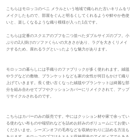
こちらはモロッコのベニ メラルという地域で織られた古いキリムをリ
メイクしたもので、部屋をぐんと明るくしてくれるようや鮮やか色使
いと、楽しくなるような織り模様が入った1点です。
こちらは定番のスクエアのプフを二つ並べたダブルサイズのプフ。小
ぶりの2人掛けのソファくらいの大きさがあり、ラグを大きくリメイ
クするため、座れるラグといったような魅力があります。
モロッコの暮らしには手織りのファブリックが多く使われます。絨毯
やラグなどの敷物、ブランケットなども家の女性が何日もかけて織り
上げていきます。長く使い古くなった絨毯やブランケットは綺麗な部
分を組み合わせてプフやクッションカバーにリメイクされて、アップ
リサイクルされるのです。
こちらはカバーのみの販売です。中にはクッション材や家で余ってい
る使わない布ものや端切れなどを詰めお好みのボリュームにてお使い
くださいませ。シーズンオフの毛布などを収納がわりに詰める方法も
あります。モロッコのプフはもともと収納用途のアイディアでもある