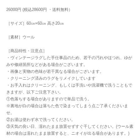
26000円 (税込28600円 ・送料無料）
［サイズ］60㎝×60㎝ 高さ20㎝
［素材］ウール
［商品特性・注意点］
・ヴィンテージラグした手仕事品のため、若干の汚れやほつれ、ゆが
みや修繕箇所などがある場合がございます。
・画像と実物の色味が若干異なる場合がございます。
・クリーニング済みのラグをリメイクしています
・お手入れはクリーニング、もしくは手洗いや洗濯機で洗うこともで
きますが、以下ご注意下さい。
①色落ちする場合がありますので単品で洗う。
※裏地が白の場合は落ちた色で染まってしまう点ご了承くださいま
せ。
②お湯は使わず水で洗ってください。
③天気の良い日、濡れたまま放置せずすぐ干してください。(ウール素
材の場合は濡れたまま放置すると、ニオイが出る場合があります。)