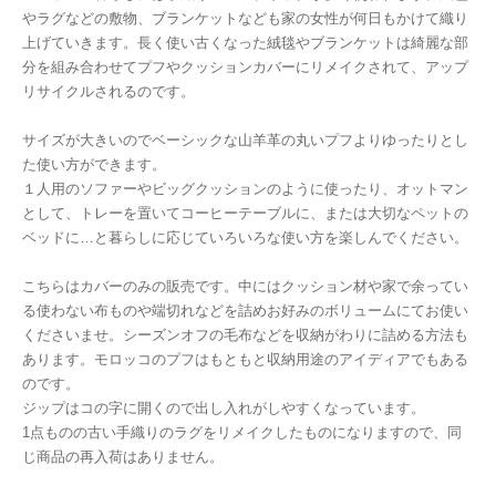
やラグなどの敷物、ブランケットなども家の女性が何日もかけて織り
上げていきます。長く使い古くなった絨毯やブランケットは綺麗な部
分を組み合わせてプフやクッションカバーにリメイクされて、アップ
リサイクルされるのです。
サイズが大きいのでベーシックな山羊革の丸いプフよりゆったりとし
た使い方ができます。
１人用のソファーやビッグクッションのように使ったり、オットマン
として、トレーを置いてコーヒーテーブルに、または大切なペットの
ベッドに…と暮らしに応じていろいろな使い方を楽しんでください。
こちらはカバーのみの販売です。中にはクッション材や家で余ってい
る使わない布ものや端切れなどを詰めお好みのボリュームにてお使い
くださいませ。シーズンオフの毛布などを収納がわりに詰める方法も
あります。モロッコのプフはもともと収納用途のアイディアでもある
のです。
ジップはコの字に開くので出し入れがしやすくなっています。
1点ものの古い手織りのラグをリメイクしたものになりますので、同
じ商品の再入荷はありません。