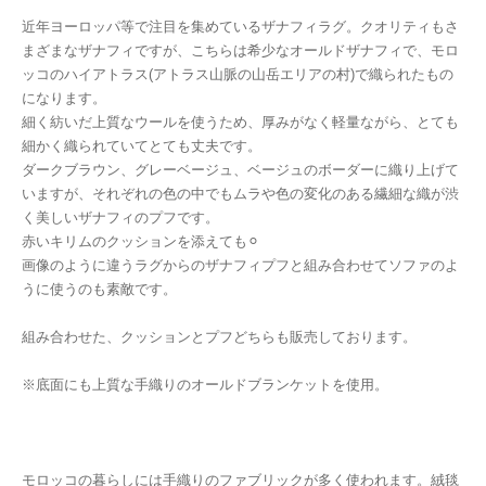
近年ヨーロッパ等で注目を集めているザナフィラグ。クオリティもさ
まざまなザナフィですが、こちらは希少なオールドザナフィで、モロ
ッコのハイアトラス(アトラス山脈の山岳エリアの村)で織られたもの
になります。
細く紡いだ上質なウールを使うため、厚みがなく軽量ながら、とても
細かく織られていてとても丈夫です。
ダークブラウン、グレーベージュ、ベージュのボーダーに織り上げて
いますが、それぞれの色の中でもムラや色の変化のある繊細な織が渋
く美しいザナフィのプフです。
赤いキリムのクッションを添えても⚪︎
画像のように違うラグからのザナフィプフと組み合わせてソファのよ
うに使うのも素敵です。
組み合わせた、クッションとプフどちらも販売しております。
※底面にも上質な手織りのオールドブランケットを使用。
モロッコの暮らしには手織りのファブリックが多く使われます。絨毯