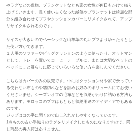
やラグなどの敷物、ブランケットなども家の女性が何日もかけて織り
上げていきます。長く使い古くなった絨毯やブランケットは綺麗な部
分を組み合わせてプフやクッションカバーにリメイクされて、アップ
リサイクルされるのです。
サイズが大きいのでベーシックな山羊革の丸いプフよりゆったりとし
た使い方ができます。
１人用のソファーやビッグクッションのように使ったり、オットマン
として、トレーを置いてコーヒーテーブルに、または大切なペットの
ベッドに…と暮らしに応じていろいろな使い方を楽しんでください。
こちらはカバーのみの販売です。中にはクッション材や家で余ってい
る使わない布ものや端切れなどを詰めお好みのボリュームにてお使い
くださいませ。シーズンオフの毛布などを収納がわりに詰める方法も
あります。モロッコのプフはもともと収納用途のアイディアでもある
のです。
ジップはコの字に開くので出し入れがしやすくなっています。
1点ものの古い手織りのラグをリメイクしたものになりますので、同
じ商品の再入荷はありません。