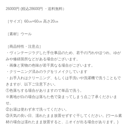
26000円 (税込28600円 ・送料無料）
［サイズ］60㎝×60㎝ 高さ20㎝
［素材］ウール
［商品特性・注意点］
・ヴィンテージラグした手仕事品のため、若干の汚れやほつれ、ゆが
みや修繕箇所などがある場合がございます。
・画像と実物の色味が若干異なる場合がございます。
・クリーニング済みのラグをリメイクしています
・お手入れはクリーニング、もしくは手洗いや洗濯機で洗うこともで
きますが、以下ご注意下さい。
①色落ちする場合がありますので単品で洗う。
※裏地が白の場合は落ちた色で染まってしまう点ご了承くださいま
せ。
②お湯は使わず水で洗ってください。
③天気の良い日、濡れたまま放置せずすぐ干してください。(ウール素
材の場合は濡れたまま放置すると、ニオイが出る場合があります。)