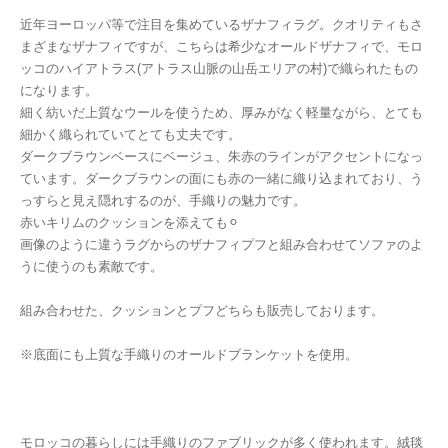
近年ヨーロッパ等で注目を集めているザナフィラグ。クオリティもさ
まざまなザナフィですが、こちらは希少なオールドザナフィで、モロ
ッコのハイアトラス(アトラス山脈の山岳エリアの村)で織られたもの
になります。
細く紡いだ上質なウールを使うため、厚みがなく軽量ながら、とても
細かく織られていてとても丈夫です。
ダークブラウンベースにベージュ、朱赤のラインがアクセントになっ
ています。ダークブラウンの面にも赤の一緒に織り込まれており、う
っすらと見え隠れするのが、手織りの魅力です。
赤いキリムのクッションを添えても⚪︎
画像のように違うラグからのザナフィプフと組み合わせてソファのよ
うに使うのも素敵です。
組み合わせた、クッションとプフどちらも販売しております。
※底面にも上質な手織りのオールドブランケットを使用。
モロッコの暮らしには手織りのファブリックが多く使われます。絨毯