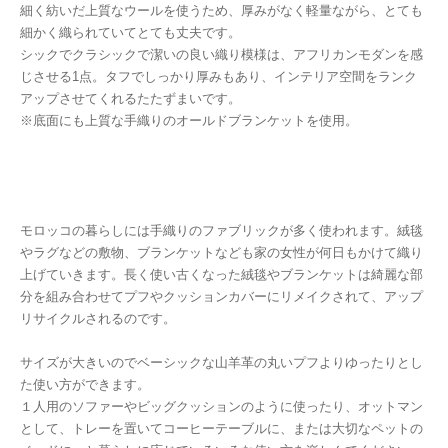
細く紡いだ上質なウールを使うため、厚みがなく軽量ながら、とても
細かく織られていてとても丈夫です。
シックでクラシックで潔いの良い織り模様は、アフリカンモダンを感
じさせる1点。タフでしっかり厚みもあり、インテリア空間をランク
アップさせてくれるたたずまいです。
※底面にも上質な手織りのオールドブランケットを使用。
モロッコの暮らしには手織りのファブリックが多く使われます。絨毯
やラグなどの敷物、ブランケットなども家の女性が何日もかけて織り
上げていきます。長く使い古くなった絨毯やブランケットは綺麗な部
分を組み合わせてプフやクッションカバーにリメイクされて、アップ
リサイクルされるのです。
サイズが大きいのでベーシックな山羊革の丸いプフよりゆったりとし
た使い方ができます。
１人用のソファーやビッグクッションのように使ったり、オットマン
として、トレーを置いてコーヒーテーブルに、または大切なペットの