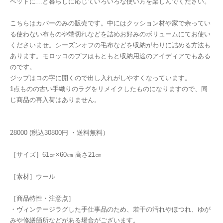
ベッドに…と暮らしに応じていろいろな使い方を楽しんでください。
こちらはカバーのみの販売です。中にはクッション材や家で余ってい
る使わない布ものや端切れなどを詰めお好みのボリュームにてお使い
くださいませ。シーズンオフの毛布などを収納がわりに詰める方法も
あります。モロッコのプフはもともと収納用途のアイディアでもある
のです。
ジップはコの字に開くので出し入れがしやすくなっています。
1点ものの古い手織りのラグをリメイクしたものになりますので、同
じ商品の再入荷はありません。
28000 (税込30800円 ・送料無料）
［サイズ］61㎝×60㎝ 高さ21㎝
［素材］ウール
［商品特性・注意点］
・ヴィンテージラグした手仕事品のため、若干の汚れやほつれ、ゆが
みや修繕箇所などがある場合がございます。