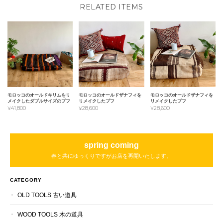
RELATED ITEMS
モロッコのオールドキリムをリ
モロッコのオールドザナフィを
モロッコのオールドザナフィを
メイクしたダブルサイズのプフ
リメイクしたプフ
リメイクしたプフ
¥41,800
¥28,600
¥28,600
spring coming
春と共にゆっくりですがお店を再開いたします。
CATEGORY
OLD TOOLS 古い道具
WOOD TOOLS 木の道具