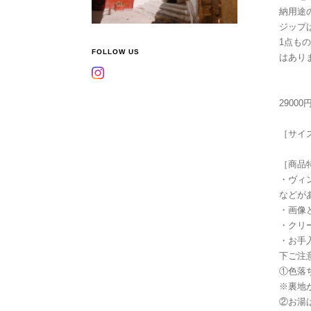
納用途
ジップ
1点も
FOLLOW US
はあり
2900
［サイズ
［商品
・ヴィ
などが
・画像
・クリ
・お手
下ご注
①色落
※裏地
②お湯