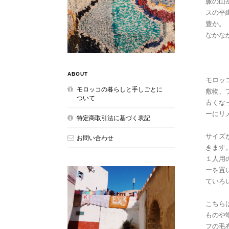
脈の山
スの平
豊か。
なかな
ABOUT
モロッ
モロッコの暮らしと手しごとに
敷物、
ついて
古くな
ーにリ
特定商取引法に基づく表記
サイズ
お問い合わせ
きます
１人用
ーを置
ていろ
こちら
ものや
フの毛