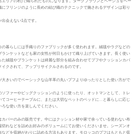
岳エリアの村)で織られたものになります。ダークブラウンとベージュをベー
織にフリンジのように長めの結び織のテクニックで施されるデザインは彩り
か出会えない1点です。
コの暮らしには手織りのファブリックが多く使われます。絨毯やラグなどの
ブランケットなども家の女性が何日もかけて織り上げていきます。長く使い
った絨毯やブランケットは綺麗な部分を組み合わせてプフやクッションカバ
メイクされて、アップリサイクルされるのです。
が大きいのでベーシックな山羊革の丸いプフよりゆったりとした使い方がで
。
のソファーやビッグクッションのように使ったり、オットマンとして、トレ
いてコーヒーテーブルに、または大切なペットのベッドに…と暮らしに応じ
いろな使い方を楽しんでください。
はカバーのみの販売です。中にはクッション材や家で余っている使わない布
端切れなどを詰めお好みのボリュームにてお使いくださいませ。シーズンオ
布などを収納がわりに詰める方法もあります。モロッコのプフはもともと収