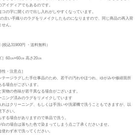
のアイディアでもあるのです。
はコの字に開くので出し入れがしやすくなっています。
のの古い手織りのラグをリメイクしたものになりますので、同じ商品の再入荷
ません。
0円 (税込31900円 ・送料無料）
］60㎝×60㎝ 高さ20㎝
特性・注意点］
ンテージラグした手仕事品のため、若干の汚れやほつれ、ゆがみや修繕箇所
ある場合がございます。
と実物の色味が若干異なる場合がございます。
ーニング済みのラグをリメイクしています
入れはクリーニング、もしくは手洗いや洗濯機で洗うこともできますが、以
意下さい。
ちする場合がありますので単品で洗う。
が白の場合は落ちた色で染まってしまう点ご了承くださいませ。
は使わず水で洗ってください。