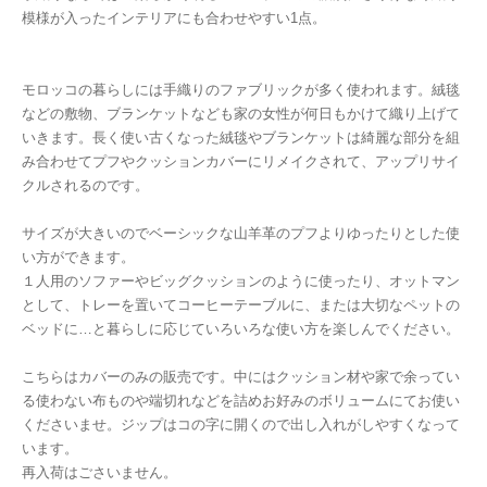
模様が入ったインテリアにも合わせやすい1点。
モロッコの暮らしには手織りのファブリックが多く使われます。絨毯
などの敷物、ブランケットなども家の女性が何日もかけて織り上げて
いきます。長く使い古くなった絨毯やブランケットは綺麗な部分を組
み合わせてプフやクッションカバーにリメイクされて、アップリサイ
クルされるのです。
サイズが大きいのでベーシックな山羊革のプフよりゆったりとした使
い方ができます。
１人用のソファーやビッグクッションのように使ったり、オットマン
として、トレーを置いてコーヒーテーブルに、または大切なペットの
ベッドに…と暮らしに応じていろいろな使い方を楽しんでください。
こちらはカバーのみの販売です。中にはクッション材や家で余ってい
る使わない布ものや端切れなどを詰めお好みのボリュームにてお使い
くださいませ。ジップはコの字に開くので出し入れがしやすくなって
います。
再入荷はごさいません。