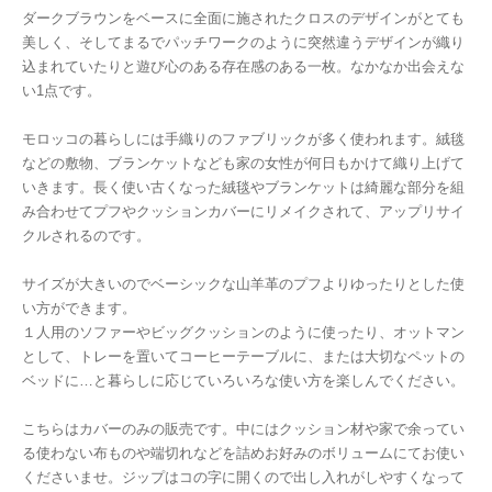
ダークブラウンをベースに全面に施されたクロスのデザインがとても
美しく、そしてまるでパッチワークのように突然違うデザインが織り
込まれていたりと遊び心のある存在感のある一枚。なかなか出会えな
い1点です。
モロッコの暮らしには手織りのファブリックが多く使われます。絨毯
などの敷物、ブランケットなども家の女性が何日もかけて織り上げて
いきます。長く使い古くなった絨毯やブランケットは綺麗な部分を組
み合わせてプフやクッションカバーにリメイクされて、アップリサイ
クルされるのです。
サイズが大きいのでベーシックな山羊革のプフよりゆったりとした使
い方ができます。
１人用のソファーやビッグクッションのように使ったり、オットマン
として、トレーを置いてコーヒーテーブルに、または大切なペットの
ベッドに…と暮らしに応じていろいろな使い方を楽しんでください。
こちらはカバーのみの販売です。中にはクッション材や家で余ってい
る使わない布ものや端切れなどを詰めお好みのボリュームにてお使い
くださいませ。ジップはコの字に開くので出し入れがしやすくなって