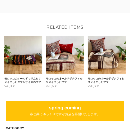
RELATED ITEMS
モロッコのオールドキリムをリ
モロッコのオールドザナフィを
モロッコのオールドザナフィを
メイクしたダブルサイズのプフ
リメイクしたプフ
リメイクしたプフ
¥41,800
¥28,600
¥28,600
spring coming
春と共にゆっくりですがお店を再開いたします。
CATEGORY