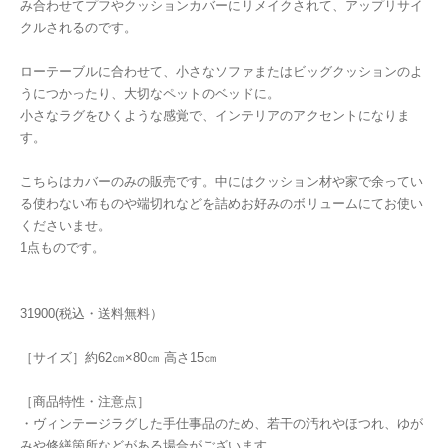
み合わせてプフやクッションカバーにリメイクされて、アップリサイ
クルされるのです。
ローテーブルに合わせて、小さなソファまたはビッグクッションのよ
うにつかったり、大切なペットのベッドに。
小さなラグをひくような感覚で、インテリアのアクセントになりま
す。
こちらはカバーのみの販売です。中にはクッション材や家で余ってい
る使わない布ものや端切れなどを詰めお好みのボリュームにてお使い
くださいませ。
1点ものです。
31900(税込・送料無料）
［サイズ］約62㎝×80㎝ 高さ15㎝
［商品特性・注意点］
・ヴィンテージラグした手仕事品のため、若干の汚れやほつれ、ゆが
みや修繕箇所などがある場合がございます。