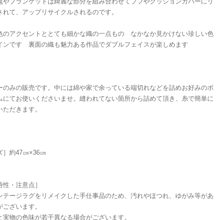
毯やブランケットは綺麗な部分を組み合わせてプフやクッションカバーにリ
されて、アップリサイクルされるのです。
色のアクセントととても細かな織の一点もの なかなか見かけない珍しい色
インです 裏面の織も魅力ある作品でダブルフェイスが楽しめます
ーのみの販売です。中には綿や家で余っている端切れなどを詰めお好みのボ
ムにてお使いくださいませ。縫われてない箇所から詰めて頂き、糸で簡単に
いただきます。
ズ］約47㎝×36㎝
特性・注意点］
ンテージラグをリメイクした手仕事品のため、汚れやほつれ、ゆがみ等があ
がございます。
と実物の色味が若干異なる場合がございます。