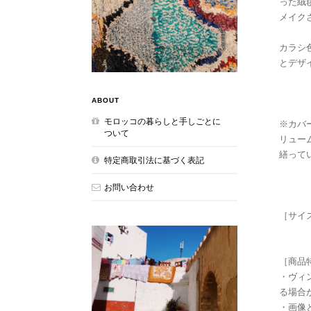
った絨
メイク
カラシ
とデザ
ABOUT
モロッコの暮らしと手しごとに
※カバ
ついて
リュー
繕って
特定商取引法に基づく表記
お問い合わせ
［サイ
［商品
・ヴィ
る場合
・画像