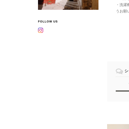
・洗濯
うお願
FOLLOW US
シ