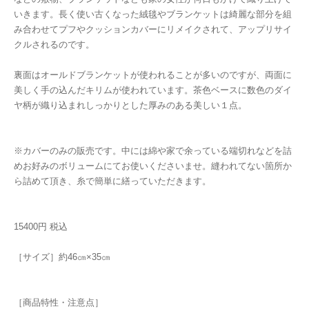
いきます。長く使い古くなった絨毯やブランケットは綺麗な部分を組
み合わせてプフやクッションカバーにリメイクされて、アップリサイ
クルされるのです。
裏面はオールドブランケットが使われることが多いのですが、両面に
美しく手の込んだキリムが使われています。茶色ベースに数色のダイ
ヤ柄が織り込まれしっかりとした厚みのある美しい１点。
※カバーのみの販売です。中には綿や家で余っている端切れなどを詰
めお好みのボリュームにてお使いくださいませ。縫われてない箇所か
ら詰めて頂き、糸で簡単に繕っていただきます。
15400円 税込
［サイズ］約46㎝×35㎝
［商品特性・注意点］