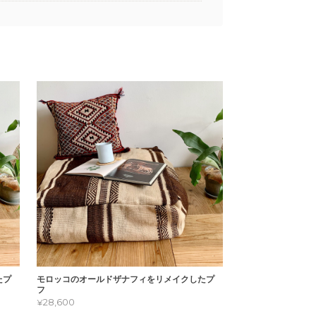
たプ
モロッコのオールドザナフィをリメイクしたプ
フ
¥28,600