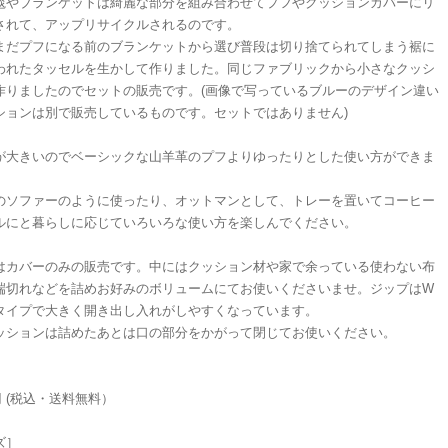
毯やブランケットは綺麗な部分を組み合わせてプフやクッションカバーにリ
されて、アップリサイクルされるのです。
まだプフになる前のブランケットから選び普段は切り捨てられてしまう裾に
われたタッセルを生かして作りました。同じファブリックから小さなクッシ
作りましたのでセットの販売です。(画像で写っているブルーのデザイン違い
ションは別で販売しているものです。セットではありません)
が大きいのでベーシックな山羊革のプフよりゆったりとした使い方ができま
のソファーのように使ったり、オットマンとして、トレーを置いてコーヒー
ルにと暮らしに応じていろいろな使い方を楽しんでください。
はカバーのみの販売です。中にはクッション材や家で余っている使わない布
端切れなどを詰めお好みのボリュームにてお使いくださいませ。ジップはW
タイプで大きく開き出し入れがしやすくなっています。
ッションは詰めたあとは口の部分をかがって閉じてお使いください。
0円 (税込・送料無料）
ズ］