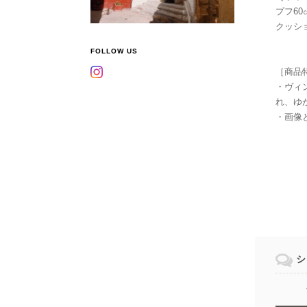
プフ60
クッショ
FOLLOW US
［商品
・ヴィ
れ、ゆ
・画像
シ