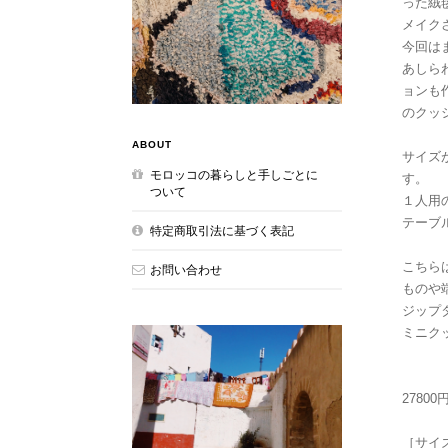
った絨
メイク
今回は
あしら
ョンも
のクッ
ABOUT
サイズ
モロッコの暮らしと手しごとに
す。
ついて
１人用
テーブ
特定商取引法に基づく表記
こちら
お問い合わせ
ものや
ジップ
ミニク
2780
［サイ