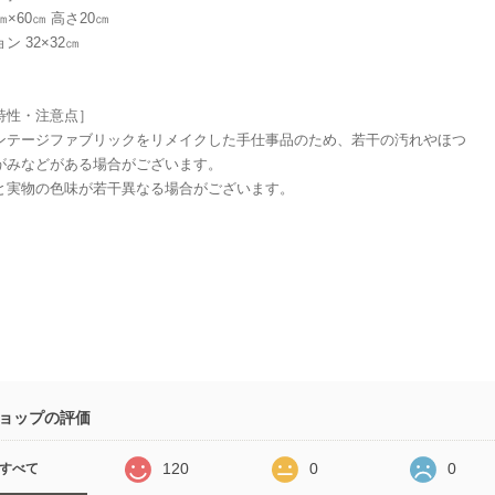
㎝×60㎝ 高さ20㎝
ン 32×32㎝
特性・注意点］
ンテージファブリックをリメイクした手仕事品のため、若干の汚れやほつ
がみなどがある場合がございます。
と実物の色味が若干異なる場合がございます。
ョップの評価
120
0
0
すべて