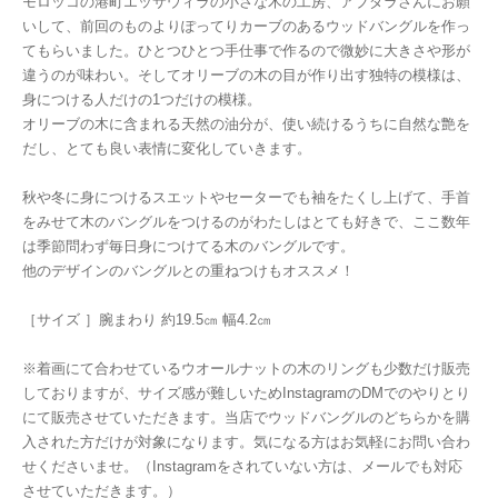
モロッコの港町エッサウィラの小さな木の工房、アブダラさんにお願
いして、前回のものよりぽってりカーブのあるウッドバングルを作っ
てもらいました。ひとつひとつ手仕事で作るので微妙に大きさや形が
違うのが味わい。そしてオリーブの木の目が作り出す独特の模様は、
身につける人だけの1つだけの模様。
オリーブの木に含まれる天然の油分が、使い続けるうちに自然な艶を
だし、とても良い表情に変化していきます。
秋や冬に身につけるスエットやセーターでも袖をたくし上げて、手首
をみせて木のバングルをつけるのがわたしはとても好きで、ここ数年
は季節問わず毎日身につけてる木のバングルです。
他のデザインのバングルとの重ねつけもオススメ！
［サイズ ］腕まわり 約19.5㎝ 幅4.2㎝
※着画にて合わせているウオールナットの木のリングも少数だけ販売
しておりますが、サイズ感が難しいためInstagramのDMでのやりとり
にて販売させていただきます。当店でウッドバングルのどちらかを購
入された方だけが対象になります。気になる方はお気軽にお問い合わ
せくださいませ。（Instagramをされていない方は、メールでも対応
させていただきます。）