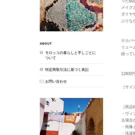
った絨
メイク
ダイヤ
ぶりな
※カバ
ABOUT
リュー
モロッコの暮らしと手しごとに
繕って
ついて
特定商取引法に基づく表記
12800
お問い合わせ
［サイ
［商品
・ヴィ
る場合
・画像
・洗濯