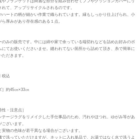
毯やブランケットは綺麗な部分を組み合わせてプフやクッションカバーにリ
されて、アップリサイクルされるのです。
やハートの柄が細かい作業で織られています。縁もしっかり仕上げられ、小
がら厚みがあり存在感のある１点。
ーのみの販売です。中には綿や家で余っている端切れなどを詰めお好みのボ
ムにてお使いくださいませ。縫われてない箇所から詰めて頂き、糸で簡単に
いただきます。
円 税込
ズ］約45㎝×33㎝
特性・注意点］
ンテージラグをリメイクした手仕事品のため、汚れやほつれ、ゆがみ等があ
がございます。
と実物の色味が若干異なる場合がございます。
機で洗っていただけますが、ネットに入れ単品で、お湯ではなく水で洗うよ