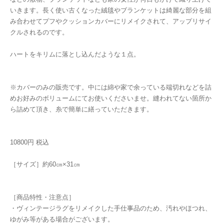
いきます。長く使い古くなった絨毯やブランケットは綺麗な部分を組
み合わせてプフやクッションカバーにリメイクされて、アップリサイ
クルされるのです。
ハートをキリムに落とし込んだような１点。
※カバーのみの販売です。中には綿や家で余っている端切れなどを詰
めお好みのボリュームにてお使いくださいませ。縫われてない箇所か
ら詰めて頂き、糸で簡単に繕っていただきます。
10800円 税込
［サイズ］約60㎝×31㎝
［商品特性・注意点］
・ヴィンテージラグをリメイクした手仕事品のため、汚れやほつれ、
ゆがみ等がある場合がございます。