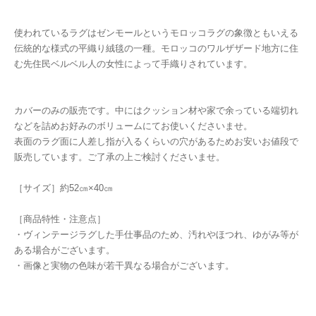
使われているラグはゼンモールというモロッコラグの象徴ともいえる
伝統的な様式の平織り絨毯の一種。モロッコのワルザザード地方に住
む先住民ベルベル人の女性によって手織りされています。
カバーのみの販売です。中にはクッション材や家で余っている端切れ
などを詰めお好みのボリュームにてお使いくださいませ。
表面のラグ面に人差し指が入るくらいの穴があるためお安いお値段で
販売しています。ご了承の上ご検討くださいませ。
［サイズ］約52㎝×40㎝
［商品特性・注意点］
・ヴィンテージラグした手仕事品のため、汚れやほつれ、ゆがみ等が
ある場合がございます。
・画像と実物の色味が若干異なる場合がございます。