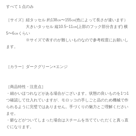
すべて１点のみ
［サイズ］紐タッセル 約138㎝〜155㎝(色によって長さが違います）
大きいタッセル 縦10.5~11㎝(上部のフック部分含まず) 横
5〜6㎝くらい
※サイズで表すのが難しいものなので参考程度にお願いし
ます。
［カラー］ダークグリーン×エンジ
［商品特性・注意点］
・細かいほつれなどがある場合がございます。状態の良いものを1つ1
つ確認して仕入れていますが、モロッコの手しごと品のため機械で作
られるように完璧ではありません。手づくりの魅力とご理解ください
ませ。
・癖などがついてしまった場合はスチームを当てていただくと真っ直
ぐになります。