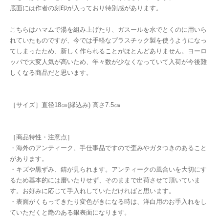
底面には作者の刻印が入っており特別感があります。
こちらはハマムで湯を組み上げたり、ガスールを水でとくのに用いら
れていたものですが、今では手軽なプラスチック製を使うようになっ
てしまったため、新しく作られることがほとんどありません。ヨーロ
ッパで大変人気が高いため、年々数が少なくなっていて入荷が今後難
しくなる商品だと思います。
［サイズ］直径18㎝(縁込み) 高さ7.5㎝
［商品特性・注意点］
・海外のアンティーク、手仕事品ですので歪みやガタつきのあること
があります。
・キズや黒ずみ、錆が見られます。アンティークの風合いを大切にす
るため基本的には磨いたりせず、そのままで出荷させて頂いていま
す。お好みに応じて手入れしていただければと思います。
・表面がくもってきたり変色がきになる時は、洋白用のお手入れをし
ていただくと艶のある銀表面になります。