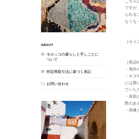
こちら
ですが
られる
なくな
［サイズ
ABOUT
モロッコの暮らしと手しごとに
ついて
［商品
・海外
特定商取引法に基づく表記
・キズ
には磨
お問い合わせ
ていた
・表面
艶のあ
・画像