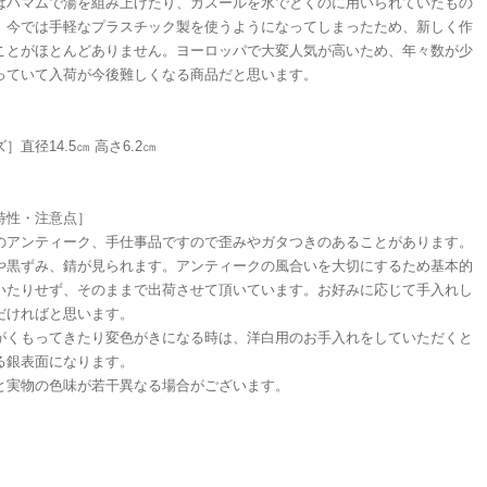
はハマムで湯を組み上げたり、ガスールを水でとくのに用いられていたもの
、今では手軽なプラスチック製を使うようになってしまったため、新しく作
ことがほとんどありません。ヨーロッパで大変人気が高いため、年々数が少
っていて入荷が今後難しくなる商品だと思います。
］直径14.5㎝ 高さ6.2㎝
特性・注意点］
のアンティーク、手仕事品ですので歪みやガタつきのあることがあります。
や黒ずみ、錆が見られます。アンティークの風合いを大切にするため基本的
いたりせず、そのままで出荷させて頂いています。お好みに応じて手入れし
だければと思います。
がくもってきたり変色がきになる時は、洋白用のお手入れをしていただくと
る銀表面になります。
と実物の色味が若干異なる場合がございます。