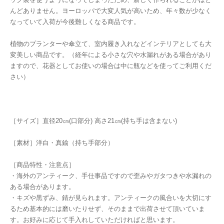
んどありません。ヨーロッパで大変人気が高いため、年々数が少なく
なっていて入荷が今後難しくなる商品です。
植物のプランターや傘立て、室内履き入れなどインテリアとしても大
変美しい商品です。（経年による小さな穴や水漏れがある場合があり
ますので、花器としてお使いの場合は中に瓶などを使ってご利用くだ
さい）
［サイズ］直径20㎝(口部分) 高さ21㎝(持ち手は含まない)
［素材］洋白・真鍮（持ち手部分）
［商品特性・注意点］
・海外のアンティーク、手仕事品ですので歪みやガタつきや水漏れの
ある場合があります。
・キズや黒ずみ、錆が見られます。アンティークの風合いを大切にす
るため基本的には磨いたりせず、そのままで出荷させて頂いていま
す。お好みに応じて手入れしていただければと思います。