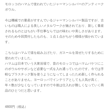
モロッコのハマムで使われていたジャーマンシルバーのアンティーク
ボウル。
今は機械での量産がすすんでいるジャーマンシルバー製品ですが、古
いものは職人による美しいメタルワークが施されており、新しく量産
されるものとはちがい手仕事ならではの味わいや美しさがあります。
そのため今回買付したものも、１点１点がちがう模様が描かれていま
す。
こちらはハマムで湯を組み上げたり、ガスールを混ぜたりするために
使われていました。
ハマムは日本でいう大衆浴場で、昔のモロッコではハマムバケツにこ
のボウルやサボンなど必要な一式を入れ通っていたのです。今では手
軽なプラスチック製を使うようになってしまったため新しく作られる
ことがありません。ヨーロッパでインテリアとしても人気が高く、
年々数が少なくなっていますので今後は仕入れが難しくなっていく商
品のひとつだと思います。
4800円（税込）